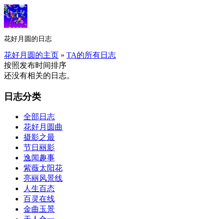
花好月圆的日志
花好月圆的主页
»
TA的所有日志
按照发布时间排序
还没有相关的日志。
日志分类
全部日志
花好月圆曲
摄影之最
节日丽影
逸闻趣事
紫薇太阳花
亮丽风景线
人生百态
百灵在线
金曲玉景