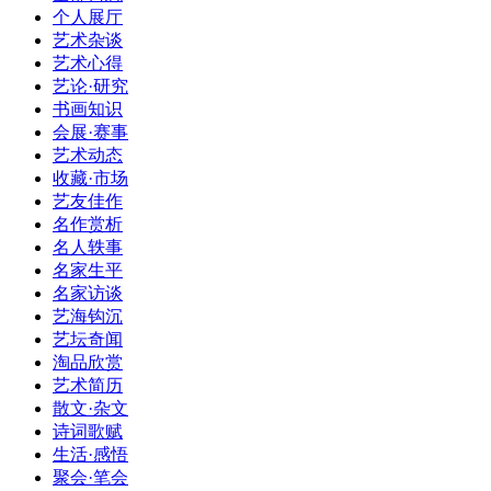
个人展厅
艺术杂谈
艺术心得
艺论·研究
书画知识
会展·赛事
艺术动态
收藏·市场
艺友佳作
名作赏析
名人轶事
名家生平
名家访谈
艺海钩沉
艺坛奇闻
淘品欣赏
艺术简历
散文·杂文
诗词歌赋
生活·感悟
聚会·笔会