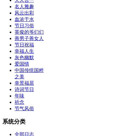
天人合一
名人雅趣
风云出彩
血浓于水
节日习俗
英俊的爷们们
善男子善女人
节日祝福
幸福人生
灰色幽默
爱国情
中国传统国粹
之美
幸景福居
诗词节日
年味
祈念
节气风俗
系统分类
全部日志