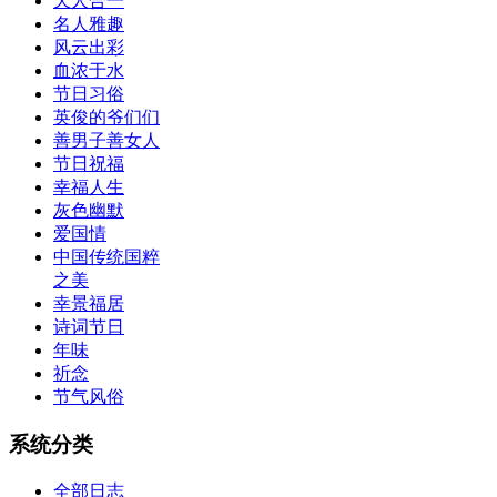
天人合一
名人雅趣
风云出彩
血浓于水
节日习俗
英俊的爷们们
善男子善女人
节日祝福
幸福人生
灰色幽默
爱国情
中国传统国粹
之美
幸景福居
诗词节日
年味
祈念
节气风俗
系统分类
全部日志