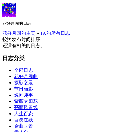
花好月圆的日志
花好月圆的主页
»
TA的所有日志
按照发布时间排序
还没有相关的日志。
日志分类
全部日志
花好月圆曲
摄影之最
节日丽影
逸闻趣事
紫薇太阳花
亮丽风景线
人生百态
百灵在线
金曲玉景