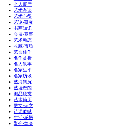
个人展厅
艺术杂谈
艺术心得
艺论·研究
书画知识
会展·赛事
艺术动态
收藏·市场
艺友佳作
名作赏析
名人轶事
名家生平
名家访谈
艺海钩沉
艺坛奇闻
淘品欣赏
艺术简历
散文·杂文
诗词歌赋
生活·感悟
聚会·笔会