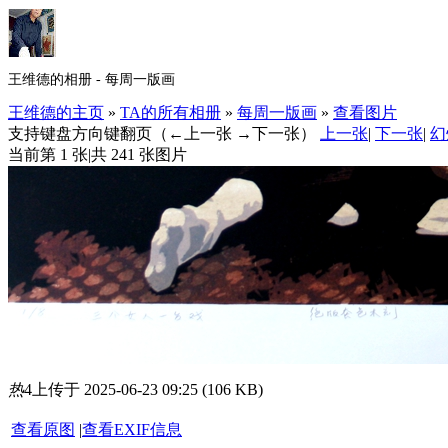
王维德的相册 - 每周一版画
王维德的主页
»
TA的所有相册
»
每周一版画
»
查看图片
支持键盘方向键翻页（←上一张 →下一张）
上一张
|
下一张
|
幻
当前第 1 张
|
共 241 张图片
热
4
上传于 2025-06-23 09:25 (106 KB)
查看原图
|
查看EXIF信息