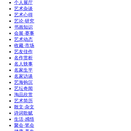
个人展厅
艺术杂谈
艺术心得
艺论·研究
书画知识
会展·赛事
艺术动态
收藏·市场
艺友佳作
名作赏析
名人轶事
名家生平
名家访谈
艺海钩沉
艺坛奇闻
淘品欣赏
艺术简历
散文·杂文
诗词歌赋
生活·感悟
聚会·笔会