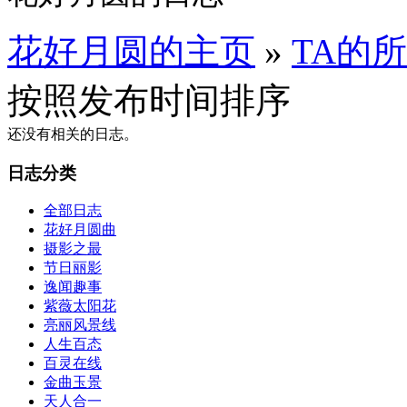
花好月圆的主页
»
TA的
按照发布时间排序
还没有相关的日志。
日志分类
全部日志
花好月圆曲
摄影之最
节日丽影
逸闻趣事
紫薇太阳花
亮丽风景线
人生百态
百灵在线
金曲玉景
天人合一