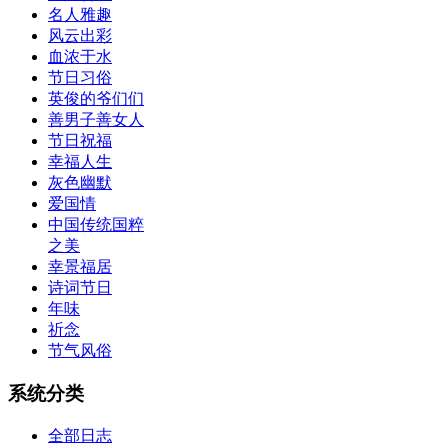
名人雅趣
风云出彩
血浓于水
节日习俗
英俊的爷们们
善男子善女人
节日祝福
幸福人生
灰色幽默
爱国情
中国传统国粹
之美
幸景福居
诗词节日
年味
祈念
节气风俗
系统分类
全部日志