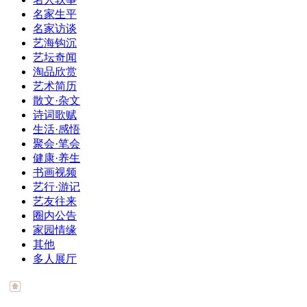
名家生平
名家访谈
艺海钩沉
艺坛奇闻
淘品欣赏
艺术简历
散文·杂文
诗词歌赋
生活·感悟
聚会·笔会
健康·养生
书画视频
艺行·游记
艺友往来
圈内公告
家园情缘
其他
多人展厅