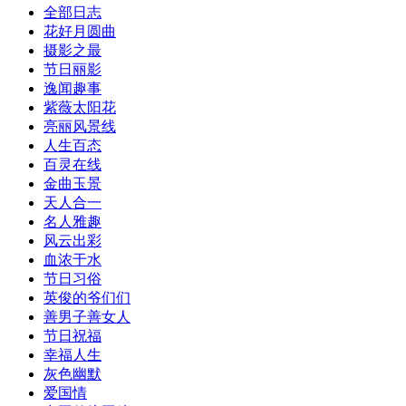
全部日志
花好月圆曲
摄影之最
节日丽影
逸闻趣事
紫薇太阳花
亮丽风景线
人生百态
百灵在线
金曲玉景
天人合一
名人雅趣
风云出彩
血浓于水
节日习俗
英俊的爷们们
善男子善女人
节日祝福
幸福人生
灰色幽默
爱国情