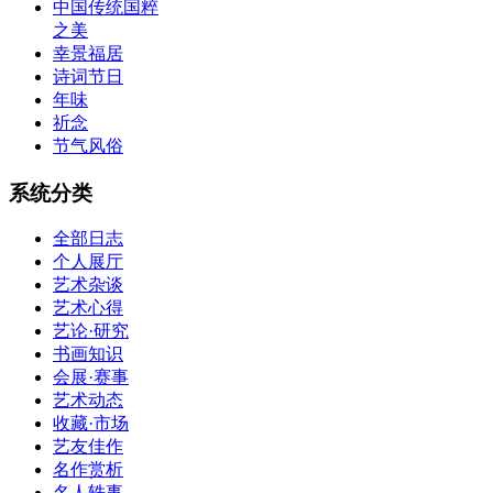
中国传统国粹
之美
幸景福居
诗词节日
年味
祈念
节气风俗
系统分类
全部日志
个人展厅
艺术杂谈
艺术心得
艺论·研究
书画知识
会展·赛事
艺术动态
收藏·市场
艺友佳作
名作赏析
名人轶事