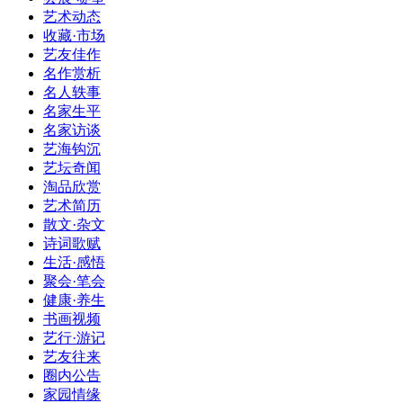
艺术动态
收藏·市场
艺友佳作
名作赏析
名人轶事
名家生平
名家访谈
艺海钩沉
艺坛奇闻
淘品欣赏
艺术简历
散文·杂文
诗词歌赋
生活·感悟
聚会·笔会
健康·养生
书画视频
艺行·游记
艺友往来
圈内公告
家园情缘